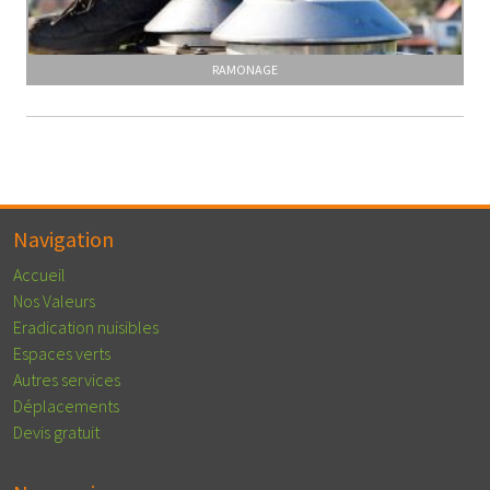
RAMONAGE
Navigation
Accueil
Nos Valeurs
Eradication nuisibles
Espaces verts
Autres services
Déplacements
Devis gratuit