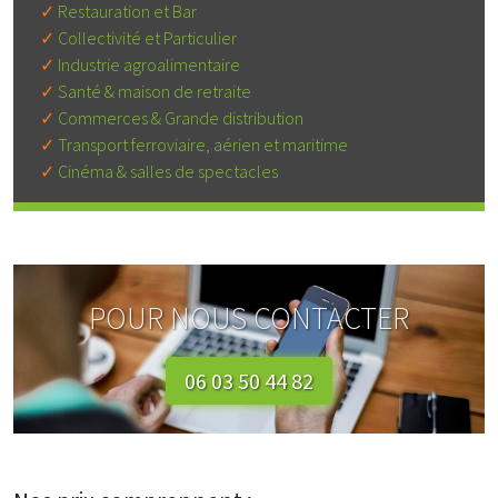
Restauration et Bar
Collectivité et Particulier
Industrie agroalimentaire
Santé & maison de retraite
Commerces & Grande distribution
Transport ferroviaire, aérien et maritime
Cinéma & salles de spectacles
POUR NOUS CONTACTER
06 03 50 44 82